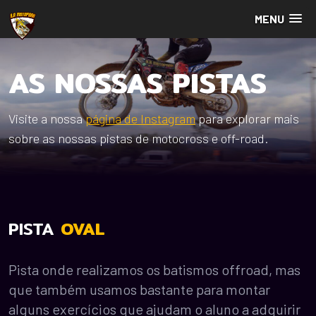
MENU
AS NOSSAS PISTAS
Visite a nossa
página de Instagram
para explorar mais
sobre as nossas pistas de motocross e off-road.
PISTA
OVAL
Pista onde realizamos os batismos offroad, mas
que também usamos bastante para montar
alguns exercícios que ajudam o aluno a adquirir