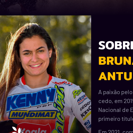
SOBR
BRUN
ANTU
A paixão pel
cedo, em 201
Nacional de 
primeiro títu
Em 2021, com