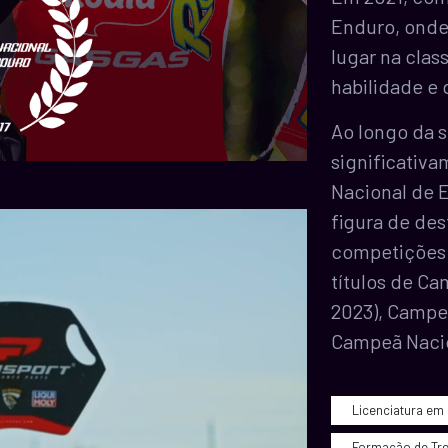
Enduro, onde
lugar na class
habilidade e
Ao longo da s
significativa
Nacional de 
figura de des
competições 
títulos de C
2023), Campeã
Campeã Nacio
Licenciatura em
Formação de Tr